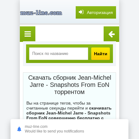
Авторизация
Найти
Скачать сборник Jean-Michel
Jarre - Snapshots From EoN
торрентом
Вы на странице тегов, чтобы за
считанные секунды перейти и
скачивать
сборник Jean-Michel Jarre - Snapshots
From EoN совершенно бесплатно с
торрента
на нашем торренте muz-
muz-line.com
line.com. Каждый .torrent файл на сайте
Would like to send you notifications
ожидает ваших загрузок, при
возникновении вопросов по поводу