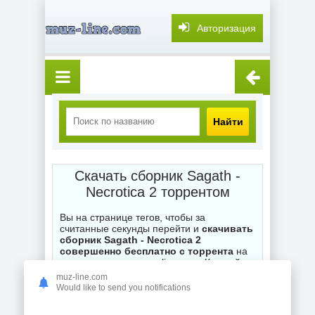
Авторизация
Найти
Скачать сборник Sagath -
Necrotica 2 торрентом
Вы на странице тегов, чтобы за
считанные секунды перейти и
скачивать
сборник Sagath - Necrotica 2
совершенно бесплатно с торрента
на
нашем торренте muz-line.com. Каждый
.torrent файл на сайте ожидает ваших
muz-line.com
загрузок, при возникновении вопросов по
Would like to send you notifications
поводу неправильной работы торрентов -
оставляйте комментарии и мы