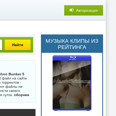
Авторизация
МУЗЫКА КЛИПЫ ИЗ
Найти
РЕЙТИНГА
chno Bunker 5
t файл на сайте
 торрентов -
ент файлы не
ости своего
я суток.
сборник