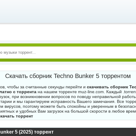
Скачать сборник Techno Bunker 5 торрентом
гов, чтобы за считанные секунды перейти и
скачивать сборник Te
латно с торрента
на нашем торренте muz-line.com. Каждый .torren
рузок, при возникновении вопросов по поводу неправильной работы
тарии и мы гарантируем исправность Вашего замечания. Все торр
м вирусов, поэтому можете быть спокойны и уверенным в безопасн
риятных и удобных Вам загрузок на большой скорости в любое врем
скачать торрент
unker 5 (2025) торрент