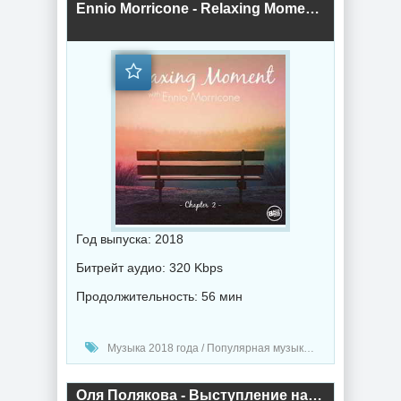
Ennio Morricone - Relaxing Moment with Ennio Morricone (Chapter 2) (2018) торрент
Год выпуска: 2018
Битрейт аудио: 320 Kbps
Продолжительность: 56 мин
Музыка 2018 года / Популярная музыка / Музыка в машину
Оля Полякова - Выступление на «Лиге звезд» (2018) торрент