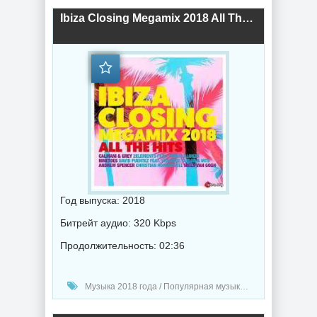
Ibiza Closing Megamix 2018 All The Hits [2CD] (2018) торрент
Год выпуска: 2018
Битрейт аудио: 320 Kbps
Продолжительность: 02:36
Музыка 2018 года / Популярная музыка / Клубная музыка / Диско музыка / Музыка в машину