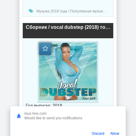
Музыка 2018 года / Популярная музыка / Рэп - хип хоп музыка / Музыка в машину
Сборник / vocal dubstep (2018) торрент
Год выпуска: 2018
muz-line.com
Битрейт аудио: 320 Kbps
Would like to send you notifications
Продолжительность: 04:30:20
Discard
Allow