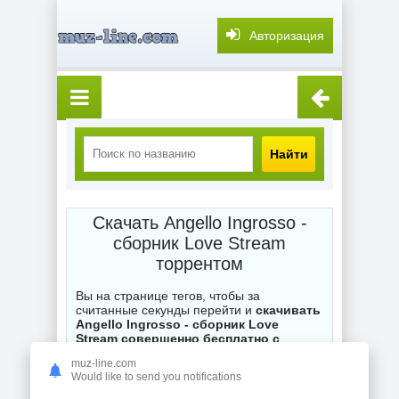
Авторизация
Найти
Скачать Angello Ingrosso -
сборник Love Stream
торрентом
Вы на странице тегов, чтобы за
считанные секунды перейти и
скачивать
Angello Ingrosso - сборник Love
Stream совершенно бесплатно с
торрента
на нашем торренте muz-
muz-line.com
line.com. Каждый .torrent файл на сайте
Would like to send you notifications
ожидает ваших загрузок, при
возникновении вопросов по поводу