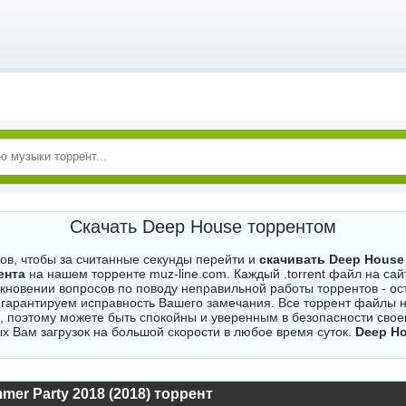
Скачать Deep House торрентом
гов, чтобы за считанные секунды перейти и
скачивать Deep Hous
ента
на нашем торренте muz-line.com. Каждый .torrent файл на са
никновении вопросов по поводу неправильной работы торрентов - ос
гарантируем исправность Вашего замечания. Все торрент файлы 
, поэтому можете быть спокойны и уверенным в безопасности своег
х Вам загрузок на большой скорости в любое время суток.
Deep Ho
er Party 2018 (2018) торрент