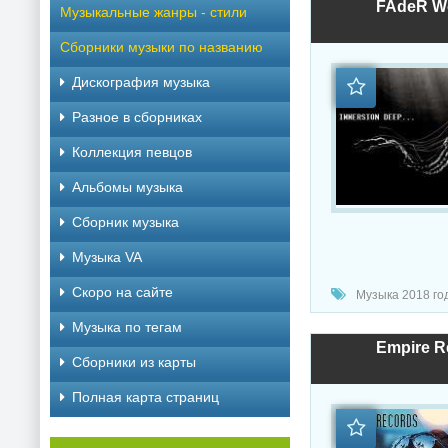
FAdeR Wo
Музыкальные жанры - стили
Сборники музыки по названию
Дискография музыка
Разное в сборниках
Коллекция певцов
Альбомы музыка
Сборник музыка
Музыка VA
Скоро на сайте
Музыка 2018 год
Музыка по тегам
Empire R
Cборники из карты
Полная карта страниц