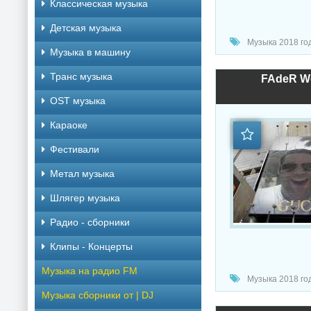
Классическая музыка
Детская музыка
Музыка 2018 год
Музыка в машину
Транс музыка
FAdeR Wo
OST музыка
Караоке
Фестивали
Метал музыка
Шлягер музыка
Радио - сборники
Клипы - Концерты
Музыка на радио FM
Музыка 2018 год
Музыка сборники от | DJ