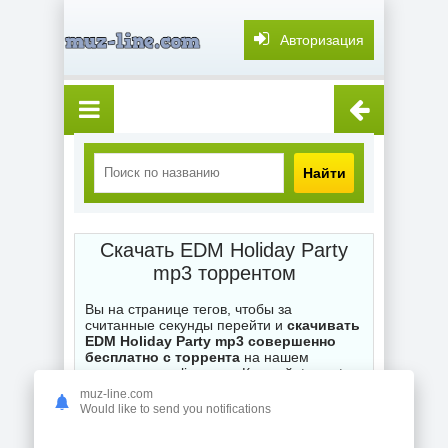
Авторизация
Найти
Скачать EDM Holiday Party
mp3 торрентом
Вы на странице тегов, чтобы за
считанные секунды перейти и
скачивать
EDM Holiday Party mp3 совершенно
бесплатно с торрента
на нашем
торренте muz-line.com. Каждый .torrent
файл на сайте ожидает ваших загрузок,
muz-line.com
при возникновении вопросов по поводу
Would like to send you notifications
неправильной работы торрентов -
оставляйте комментарии и мы