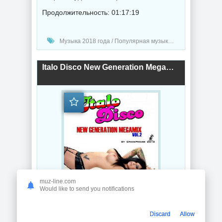
Продолжительность: 01:17:19
Музыка 2018 года / Популярная музыка / Диско музыка
Italo Disco New Generation Megamix Vol.2 (2018) торрент
muz-line.com
Would like to send you notifications
Год выпуска: 2018
Битрейт аудио: 320 Kbps
Discard
Allow