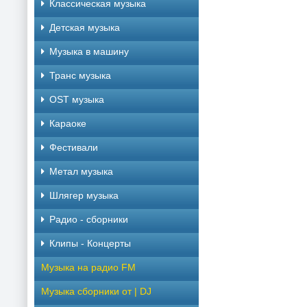
Классическая музыка
Детская музыка
Музыка в машину
Транс музыка
OST музыка
Караоке
Фестивали
Метал музыка
Шлягер музыка
Радио - сборники
Клипы - Концерты
Музыка на радио FM
Музыка сборники от | DJ