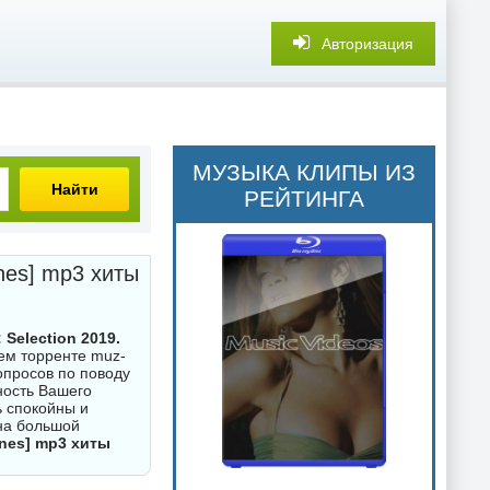
Авторизация
МУЗЫКА КЛИПЫ ИЗ
Найти
РЕЙТИНГА
unes] mp3 хиты
 Selection 2019.
м торренте muz-
вопросов по поводу
ность Вашего
ь спокойны и
 на большой
unes] mp3 хиты