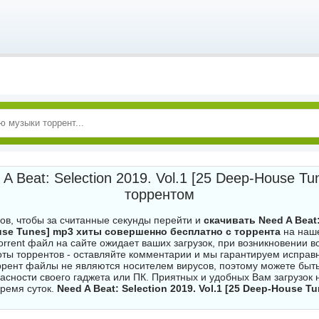
A Beat: Selection 2019. Vol.1 [25 Deep-House T
торрентом
гов, чтобы за считанные секунды перейти и
скачивать Need A Beat:
ouse Tunes] mp3 хиты совершенно бесплатно с торрента
на наше
torrent файл на сайте ожидает ваших загрузок, при возникновении 
ты торрентов - оставляйте комментарии и мы гарантируем исправ
ррент файлы не являются носителем вирусов, поэтому можете быт
асности своего гаджета или ПК. Приятных и удобных Вам загрузок
время суток.
Need A Beat: Selection 2019. Vol.1 [25 Deep-House T