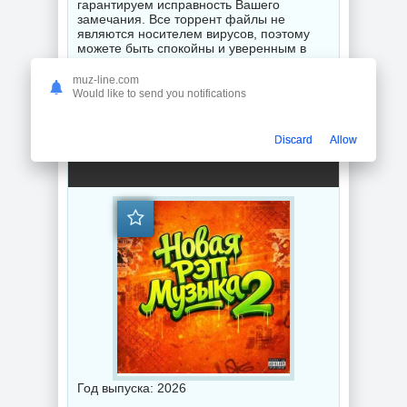
гарантируем исправность Вашего
замечания. Все торрент файлы не
являются носителем вирусов, поэтому
можете быть спокойны и уверенным в
безопасности своего гаджета или ПК.
Приятных и удобных Вам загрузок на
muz-line.com
большой скорости в любое время суток.
Would like to send you notifications
New Rap Music mp3 скачать торрент
Discard
Allow
Новая рэп музыка 2 - New Rap Music (2026) торрент
Год выпуска: 2026