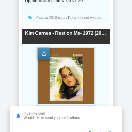
Продолжительность: 00:41:20
Музыка 2018 года / Популярная музыка / Рок - альтернативная музыка
Kim Carnes - Rest on Me- 1972 (2018) торрент
Год выпуска: 2018
muz-line.com
Would like to send you notifications
Битрейт аудио: 320 Kbps
Продолжительность: 00:46:26