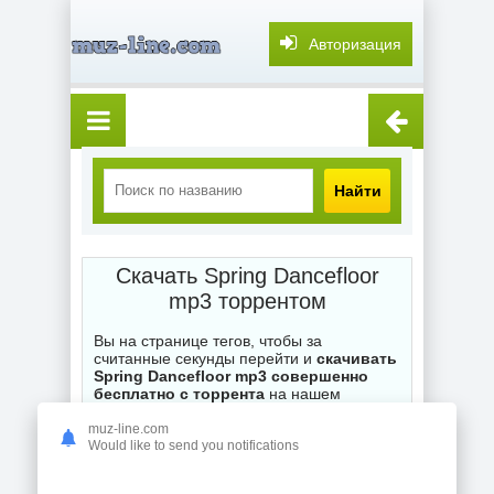
Авторизация
Найти
Скачать Spring Dancefloor
mp3 торрентом
Вы на странице тегов, чтобы за
считанные секунды перейти и
скачивать
Spring Dancefloor mp3 совершенно
бесплатно с торрента
на нашем
торренте muz-line.com. Каждый .torrent
файл на сайте ожидает ваших загрузок,
muz-line.com
Would like to send you notifications
при возникновении вопросов по поводу
неправильной работы торрентов -
оставляйте комментарии и мы