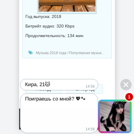
Год выпуска: 2018
Битрейт аудио: 320 Kbps
Продолжительность: 134 мин
Музыка 2018 года / Популярная музыка / Электронная музыка
Кира, 21🐱
14:56
Назад
Вперед
1
Поиграешь со мной? 💖🐾
14:56