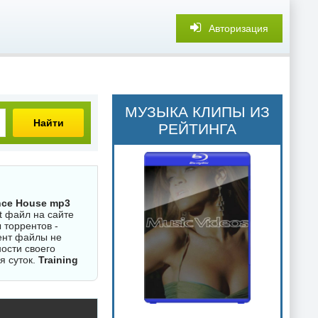
Авторизация
МУЗЫКА КЛИПЫ ИЗ
Найти
РЕЙТИНГА
nce House mp3
t файл на сайте
 торрентов -
ент файлы не
ости своего
я суток.
Training