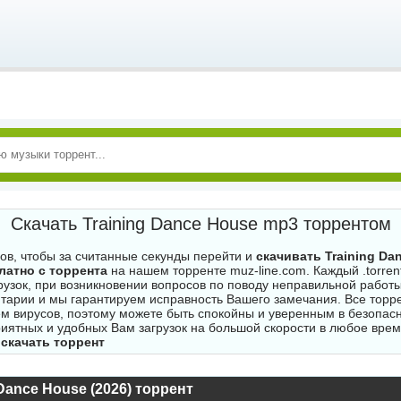
Скачать Training Dance House mp3 торрентом
гов, чтобы за считанные секунды перейти и
скачивать Training Da
латно с торрента
на нашем торренте muz-line.com. Каждый .torren
рузок, при возникновении вопросов по поводу неправильной работы
тарии и мы гарантируем исправность Вашего замечания. Все торр
м вирусов, поэтому можете быть спокойны и уверенным в безопасн
риятных и удобных Вам загрузок на большой скорости в любое врем
скачать торрент
 Dance House (2026) торрент