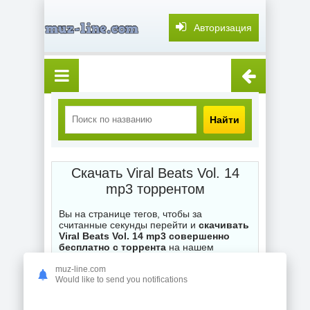
Авторизация
Найти
Скачать Viral Beats Vol. 14
mp3 торрентом
Вы на странице тегов, чтобы за
считанные секунды перейти и
скачивать
Viral Beats Vol. 14 mp3 совершенно
бесплатно с торрента
на нашем
торренте muz-line.com. Каждый .torrent
файл на сайте ожидает ваших загрузок,
muz-line.com
Would like to send you notifications
при возникновении вопросов по поводу
неправильной работы торрентов -
оставляйте комментарии и мы