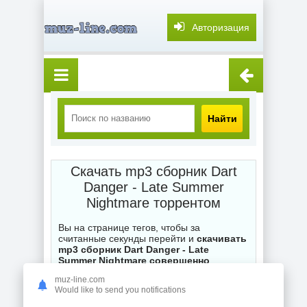
Авторизация
Найти
Скачать mp3 сборник Dart
Danger - Late Summer
Nightmare торрентом
Вы на странице тегов, чтобы за
считанные секунды перейти и
скачивать
mp3 сборник Dart Danger - Late
Summer Nightmare совершенно
бесплатно с торрента
на нашем
muz-line.com
торренте muz-line.com. Каждый .torrent
Would like to send you notifications
файл на сайте ожидает ваших загрузок,
при возникновении вопросов по поводу