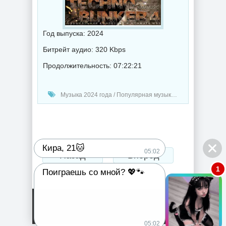
Год выпуска: 2024
Битрейт аудио: 320 Kbps
Продолжительность: 07:22:21
Музыка 2024 года / Популярная музыка / Техно музыка / Сборник музыка
Кира, 21🐱
05:02
Назад
Вперед
1
Поиграешь со мной? 💖🐾
05:02