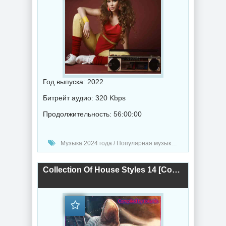
Год выпуска: 2022
Битрейт аудио: 320 Kbps
Продолжительность: 56:00:00
Музыка 2024 года / Популярная музыка / Рок - альтернативная музыка / Ретро музыка / Диско музыка / Техно музыка / Поп музыка / Танцевальная музыка / Сборник музыка
Collection Of House Styles 14 [Compiled by tokarilo] (2024) торрент