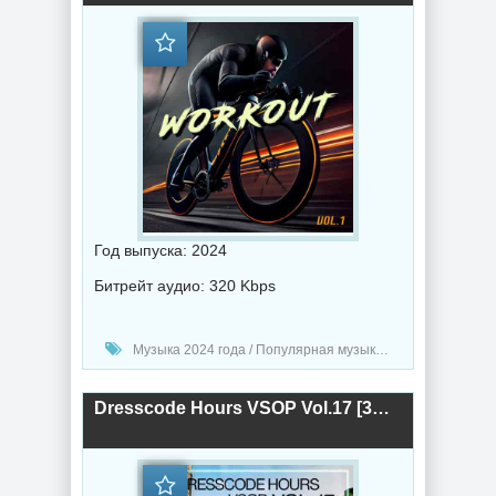
Год выпуска: 2024
Битрейт аудио: 320 Kbps
Музыка 2024 года / Популярная музыка / Хаус музыка / Техно музыка / Музыка VA / Synthwave music
Dresscode Hours VSOP Vol.17 [3CD] (2024) торрент