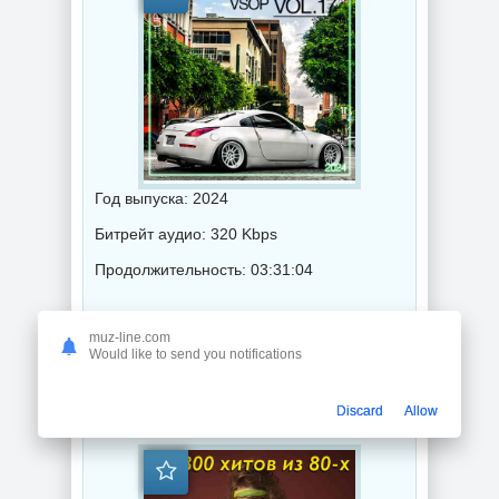
Год выпуска: 2024
Битрейт аудио: 320 Kbps
Продолжительность: 03:31:04
Музыка 2024 года / Популярная музыка / Электронная музыка / Хаус музыка / Техно музыка / Танцевальная музыка / Сборник музыка / Deep House music
muz-line.com
Would like to send you notifications
800 хитов из 80-х (2022) торрент
Discard
Allow