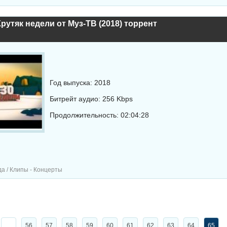
Крутяк недели от Муз-ТВ (2018) торрент
Год выпуска: 2018
Битрейт аудио: 256 Kbps
Продолжительность: 02:04:28
а / Клипы - Концерты
...
56
57
58
59
60
61
62
63
64
65