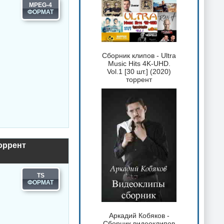
MPEG-4
Сборник клипов - Ultra
Music Hits 4K-UHD.
Vol.1 [30 шт.] (2020)
торрент
торрент
TS
Аркадий Кобяков -
Сборник видеоклипов