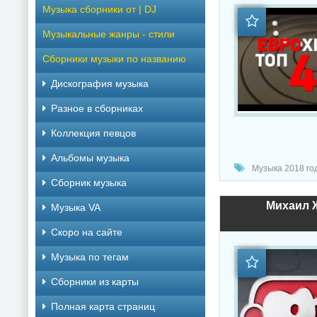
Музыка сборники от | DJ
Музыкальные жанры - стили
Сборники музыки по названию
Дискография музыка
Разное в сборниках
Коллекция певцов
Альбомы музыка
Музыка 2018 год
Сборник музыка
Михаил Ж
Музыка VA
Скоро на сайте
Музыка по тегам
Cборники из карты
Полная карта страниц