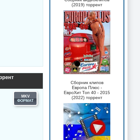
(2019) торрент
оррент
Сборник клипов
Европа Плюс -
ЕвроХит Топ 40 - 2015
MKV
(2022) торрент