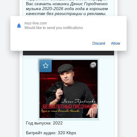
Вас
скачать новинки Денис Горобченко
музыка 2020-2026 года года в хорошем
качестве без регистрации и рекламы.
Пользуйтесь музыка стили торрент
скачать и Вы погружаетесь в мир
muz-line.com
незабываемого искусства музыкального
Would like to send you notifications
звука.
Discard
Allow
Денис Горобченко - Безбилетный пассажир (2022) торрент
Год выпуска: 2022
Битрейт аудио: 320 Kbps