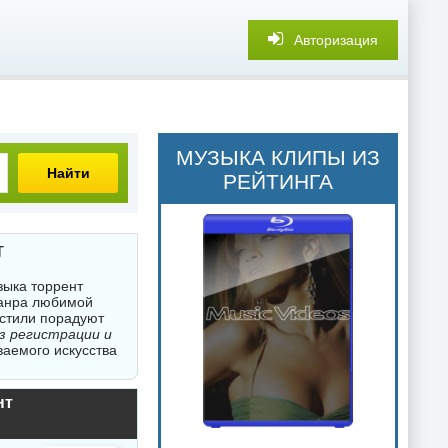
Авторизация
МУЗЫКА КЛИПЫ ИЗ
Найти
РЕЙТИНГА
т
зыка торрент
жанра любимой
 стили порадуют
з регистрации и
ваемого искусства
нт