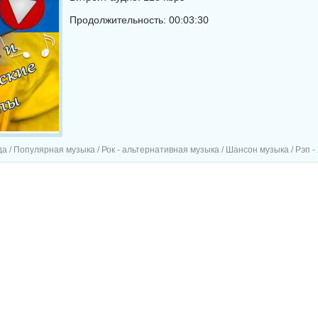
Продолжительность: 00:03:30
 Популярная музыка / Рок - альтернативная музыка / Шансон музыка / Рэп - хип хоп музык