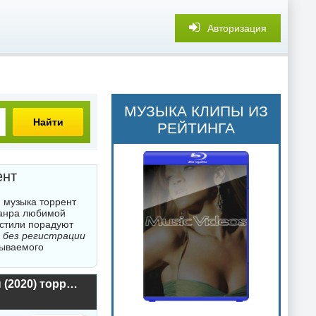
Авторизация
МУЗЫКА КЛИПЫ ИЗ
Найти
РЕЙТИНГА
ент
 музыка торрент
жанра любимой
 стили порадуют
 без регистрации
бываемого
Моторадио | ROCK LIVE - живые выступления великих рок-групп (2020) торрент