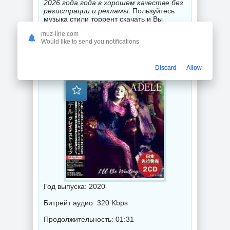
2026 года года в хорошем качестве без
регистрации и рекламы.
Пользуйтесь
музыка стили торрент скачать и Вы
погружаетесь в мир незабываемого
muz-line.com
искусства музыкального звука.
Would like to send you notifications
Adele - I'll Be Waiting (Compilation) (2020) торрент
Discard
Allow
Год выпуска: 2020
Битрейт аудио: 320 Kbps
Продолжительность: 01:31