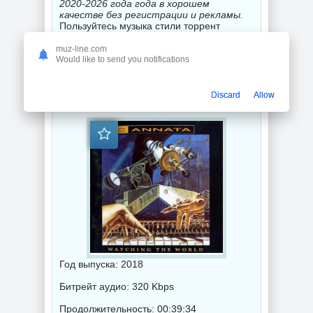
2020-2026 года года в хорошем
качестве без регистрации и рекламы.
Пользуйтесь музыка стили торрент
скачать и Вы погружаетесь в мир
незабываемого искусства музыкального
muz-line.com
звука.
Would like to send you notifications
Cannata - Watching The Wold (2018) торрент
Discard
Allow
Год выпуска: 2018
Битрейт аудио: 320 Kbps
Продолжительность: 00:39:34