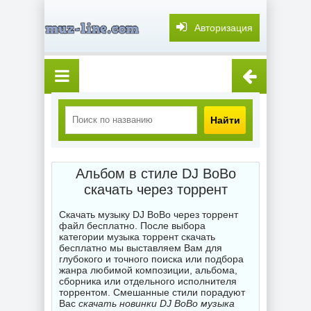
Авторизация
Найти
Альбом в стиле DJ BoBo
скачать через торрент
Скачать музыку DJ BoBo через торрент
файл бесплатно. После выбора
категории музыка торрент скачать
бесплатно мы выставляем Вам для
глубокого и точного поиска или подбора
жанра любимой композиции, альбома,
сборника или отдельного исполнителя
торрентом. Смешанные стили порадуют
Вас
скачать новинки DJ BoBo музыка