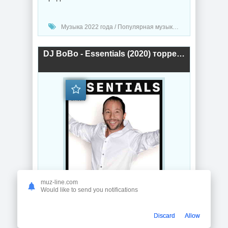
Музыка 2022 года / Популярная музыка / Поп музыка / Танцевальная музыка / Сборник музыка
DJ BoBo - Essentials (2020) торрент
muz-line.com
Год выпуска: 2020
Would like to send you notifications
Битрейт аудио: 320 Kbps
Discard
Allow
Продолжительность: 01:01:59