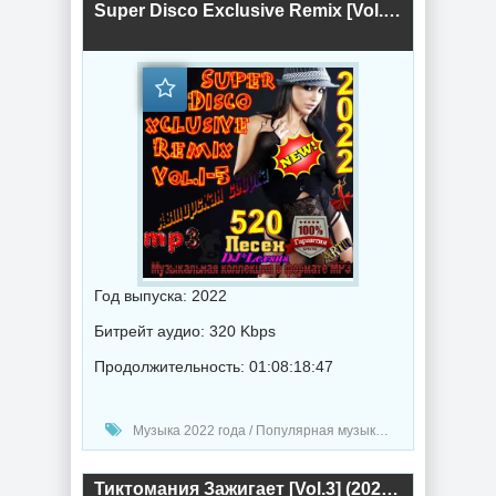
Super Disco Еxclusive Remix [Vol.1-5] (2022) торрент
Год выпуска: 2022
Битрейт аудио: 320 Kbps
Продолжительность: 01:08:18:47
Музыка 2022 года / Популярная музыка / Клубная музыка / Хаус музыка / Диско музыка / Поп музыка / Танцевальная музыка / DJ Lexsus
Тиктомания Зажигает [Vol.3] (2022) торрент