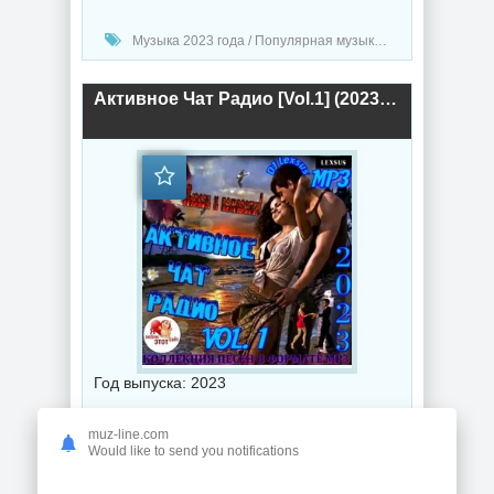
Музыка 2023 года / Популярная музыка / Шансон музыка / Блюз музыка / Поп музыка / Танцевальная музыка / Радио-Хиты / Радио-сборники / Сборник музыка / DJ Lexsus
Активное Чат Радио [Vol.1] (2023) торрент
Год выпуска: 2023
Битрейт аудио: 320 Kbps
muz-line.com
Would like to send you notifications
Продолжительность: 05:45:45