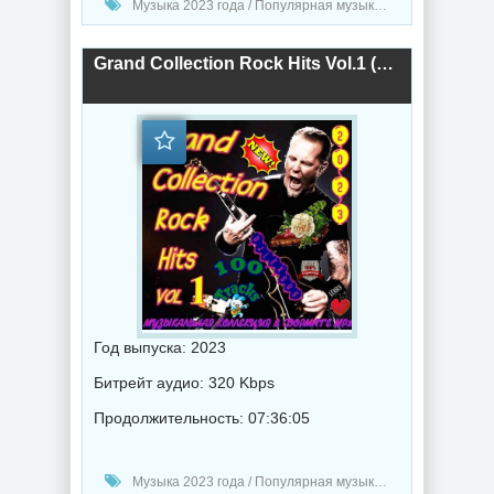
Музыка 2023 года / Популярная музыка / Drum and Bass / Электронная музыка / Хаус музыка / Дабстеп музыка / Сборник музыка / DJ Lexsus
Grand Collection Rock Hits Vol.1 (2023) торрент
Год выпуска: 2023
Битрейт аудио: 320 Kbps
Продолжительность: 07:36:05
Музыка 2023 года / Популярная музыка / Рок - альтернативная музыка / Музыка VA / DJ Lexsus / Heavy Metal music