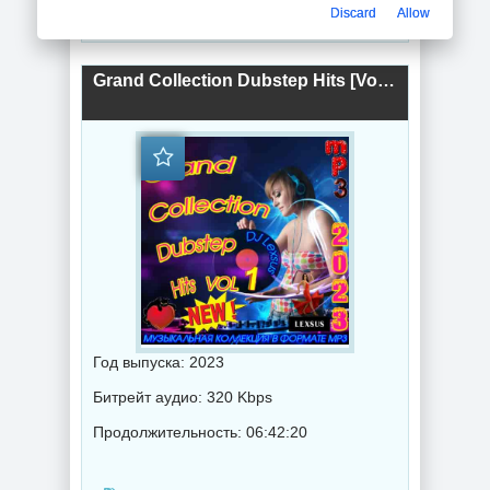
Discard
Allow
Музыка 2023 года / Популярная музыка / Шансон музыка / Фолк музыка / Блюз музыка / Поп музыка / Танцевальная музыка / Радио-Хиты / Радио-сборники / Сборник музыка / DJ Lexsus
Grand Collection Dubstep Hits [Vol.1] (2023) торрент
Год выпуска: 2023
Битрейт аудио: 320 Kbps
Продолжительность: 06:42:20