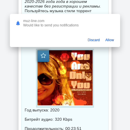
2020-2026 года года в хорошем
качестве без регистрации и рекламы.
Пользуйтесь музыка стили торрент
скачать и Вы погружаетесь в мир
незабываемого искусства музыкального
muz-line.com
звука.
Would like to send you notifications
DJ Luciano - You And Only You (2020) торрент
Discard
Allow
Год выпуска: 2020
Битрейт аудио: 320 Kbps
Продолжительность: 00:23:51