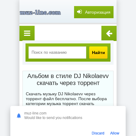
Авторизация
Найти
Альбом в стиле DJ Nikolaevv
скачать через торрент
Скачать музыку DJ Nikolaevv через
торрент файл бесплатно. После выбора
категории музыка торрент скачать
бесплатно мы выставляем Вам для
глубокого и точного поиска или подбора
muz-line.com
Would like to send you notifications
жанра любимой композиции, альбома,
сборника или отдельного исполнителя
торрентом. Смешанные стили порадуют
Вас
скачать новинки DJ Nikolaevv
Discard
Allow