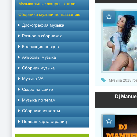
Музыкальные жанры - стили
Сборники музыки по названию
Дискография музыка
Разное в сборниках
Коллекция певцов
Альбомы музыка
Сборник музыка
Музыка VA
Музыка 2018 год
Скоро на сайте
Dj Manuel
Музыка по тегам
Cборники из карты
Полная карта страниц