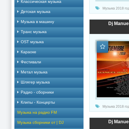
Классическая музыка
Музыка 2018 год
Детская музыка
Музыка в машину
Dj Manue
Транс музыка
OST музыка
Караоке
Фестивали
Метал музыка
Шлягер музыка
Радио - сборники
Клипы - Концерты
Музыка 2018 год
Музыка на радио FM
Dj Manue
Музыка сборники от | DJ