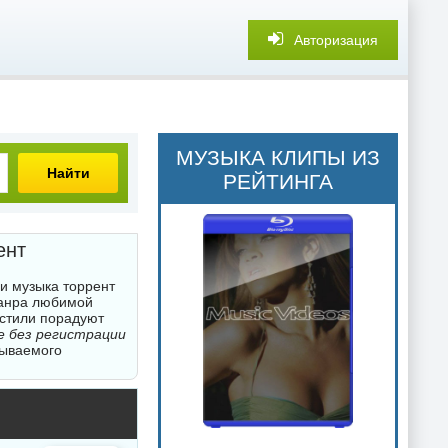
Авторизация
МУЗЫКА КЛИПЫ ИЗ
Найти
РЕЙТИНГА
ент
ии музыка торрент
жанра любимой
 стили порадуют
ве без регистрации
бываемого