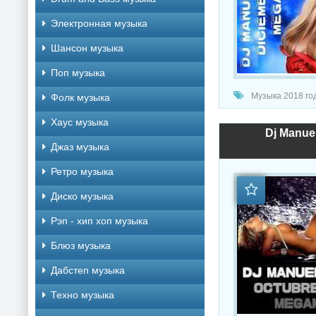
Электронная музыка
Шансон музыка
Поп музыка
Музыка 2018 год
Фолк музыка
Хаус музыка
Dj Manue
Джаз музыка
Ретро музыка
Диско музыка
Рэп - хип хоп музыка
Блюз музыка
Дабстеп музыка
Техно музыка