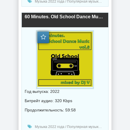
Музыка 2022 года / Популярная музыка / Транс музыка / Сборник музыка / mixed by Dj V
60 Minutes. Old School Dance Music vol.8 (2022) торрент
Год выпуска: 2022
Битрейт аудио: 320 Kbps
Продолжительность: 59:58
Музыка 2022 года / Популярная музыка / Клубная музыка / Хаус музыка / Транс музыка / Танцевальная музыка