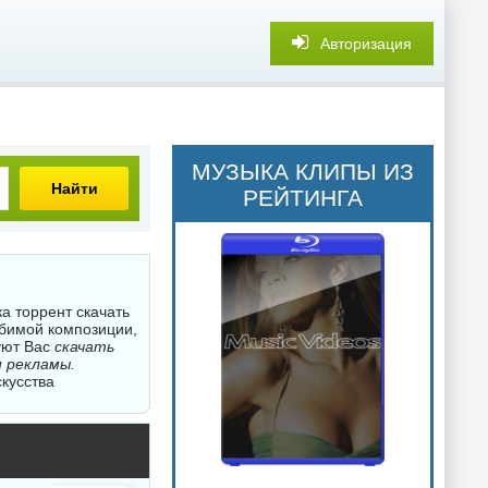
Авторизация
МУЗЫКА КЛИПЫ ИЗ
Найти
РЕЙТИНГА
а торрент скачать
юбимой композиции,
уют Вас
скачать
и рекламы.
скусства