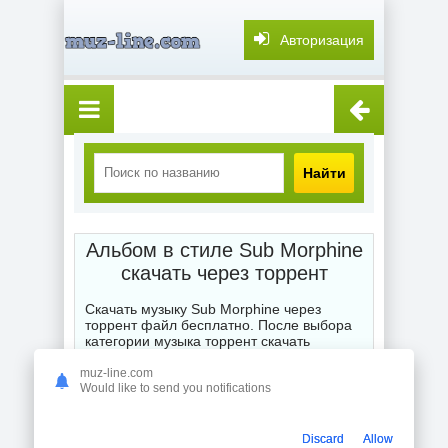
Авторизация
Найти
Альбом в стиле Sub Morphine
скачать через торрент
Скачать музыку Sub Morphine через
торрент файл бесплатно. После выбора
категории музыка торрент скачать
бесплатно мы выставляем Вам для
глубокого и точного поиска или подбора
muz-line.com
Would like to send you notifications
жанра любимой композиции, альбома,
сборника или отдельного исполнителя
торрентом. Смешанные стили порадуют
Вас
скачать новинки Sub Morphine
Discard
Allow