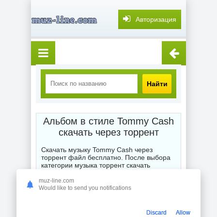
Авторизация
Найти
Альбом в стиле Tommy Cash
скачать через торрент
Скачать музыку Tommy Cash через
торрент файл бесплатно. После выбора
категории музыка торрент скачать
бесплатно мы выставляем Вам для
глубокого и точного поиска или подбора
muz-line.com
Would like to send you notifications
жанра любимой композиции, альбома,
сборника или отдельного исполнителя
торрентом. Смешанные стили порадуют
Вас
скачать новинки Tommy Cash
Discard
Allow