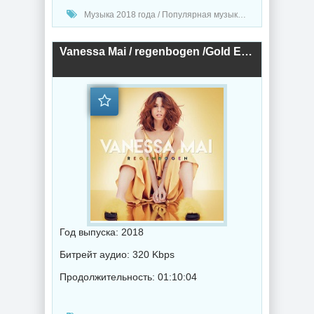
Музыка 2018 года / Популярная музыка / Классическая музыка / Музыка в машину
Vanessa Mai / regenbogen /Gold Edition/ (2018) торрент
Год выпуска: 2018
Битрейт аудио: 320 Kbps
Продолжительность: 01:10:04