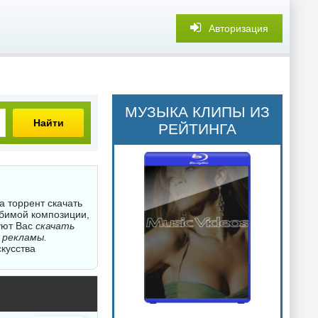
Авторизация
МУЗЫКА КЛИПЫ ИЗ
Найти
РЕЙТИНГА
а торрент скачать
юбимой композиции,
уют Вас
скачать
 рекламы.
скусства