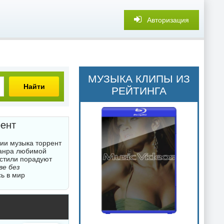
Авторизация
МУЗЫКА КЛИПЫ ИЗ
Найти
РЕЙТИНГА
рент
рии музыка торрент
жанра любимой
 стили порадуют
ве без
сь в мир