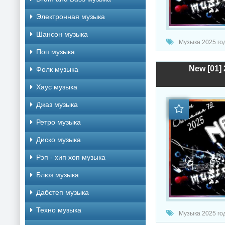
Электронная музыка
Шансон музыка
Музыка 2025 год
Поп музыка
New [01] 
Фолк музыка
Хаус музыка
Джаз музыка
Ретро музыка
Диско музыка
Рэп - хип хоп музыка
Блюз музыка
Дабстеп музыка
Техно музыка
Музыка 2025 год