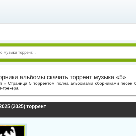
орники альбомы скачать торрент музыка «5»
п » Страница 5 торрентом полна альбомами сборниками песен б
т-трекера
2025 (2025) торрент