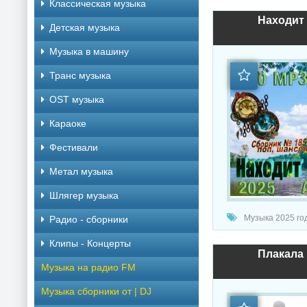
Классическая музыка
Находит 
Детская музыка
Музыка в машину
Транс музыка
OST музыка
Караоке
Фестивали
Метал музыка
Шлягер музыка
Музыка 2025 год
Радио - сборники
Клипы - Концерты
Плакала 
Музыка на радио FM
Музыка сборники от | DJ