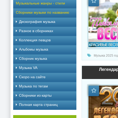
Музыкальные жанры - стили
Сборники музыки по названию
Дискография музыка
Разное в сборниках
Коллекция певцов
Альбомы музыка
Музыка 2025 год
Сборник музыка
Музыка VA
Легендар
Скоро на сайте
Музыка по тегам
Cборники из карты
Полная карта страниц