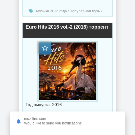
Музыка 2026 года / Популярная музыка / Электронная музыка / Поп музыка / Танцевальная музыка / Сборник музыка / Synthpop music
Euro Hits 2016 vol.-2 (2016) торрент
Год выпуска: 2016
Битрейт аудио: 320 Kbps
muz-line.com
Would like to send you notifications
Продолжительность: 07:04:24