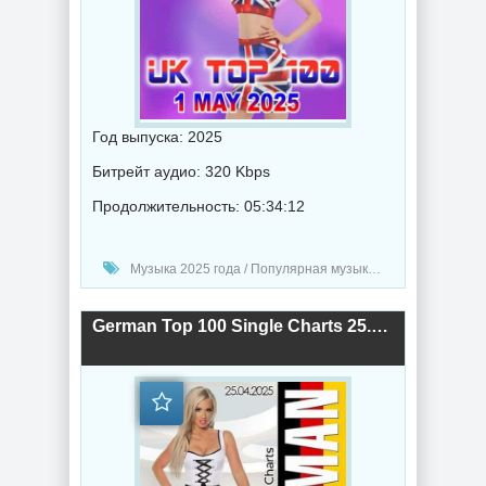
Год выпуска: 2025
Битрейт аудио: 320 Kbps
Продолжительность: 05:34:12
Музыка 2025 года / Популярная музыка / Рок - альтернативная музыка / Рэп - хип хоп музыка / Поп музыка / Танцевальная музыка / Сборник музыка / RnB music / Hip-Hop music
German Top 100 Single Charts 25.04.2025 (2025) торрент