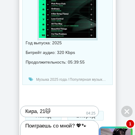
Год выпуска: 2025
Битрейт аудио: 320 Kbps
Продолжительность: 05:39:55
Музыка 2025 года / Популярная музыка / Рок - альтернативная музыка / Рэп - хип хоп музыка / Поп музыка / Танцевальная музыка / RnB music / Hip-Hop music
Кира, 21🐱
04:25
Назад
Вперед
1
Поиграешь со мной? 💖🐾