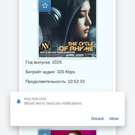
Год выпуска: 2025
Битрейт аудио: 320 Kbps
Продолжительность: 10:52:33
Музыка 2025 года / Популярная музыка / Рэп - хип хоп музыка / Музыка VA / Hip-Hop music
muz-line.com
Would like to send you notifications
New Music Releases Week 17 2025 (2025) торрент
Discard
Allow