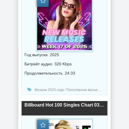
Год выпуска: 2025
Битрейт аудио: 320 Kbps
Продолжительность: 24:33
Музыка 2025 года / Популярная музыка / Рок - альтернативная музыка / Рэп - хип хоп музыка / Поп музыка / Танцевальная музыка / Сборник музыка / RnB music / Hip-Hop music
Billboard Hot 100 Singles Chart 03.05.2025 (2025) торрент