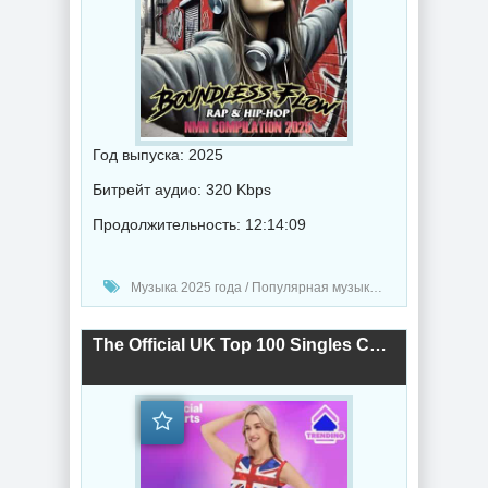
Год выпуска: 2025
Битрейт аудио: 320 Kbps
Продолжительность: 12:14:09
Музыка 2025 года / Популярная музыка / Рэп - хип хоп музыка / Сборник музыка / Hip-Hop music
The Official UK Top 100 Singles Chart [01.05] 2025 (2025) торрент