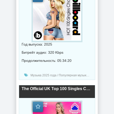
Год выпуска: 2025
Битрейт аудио: 320 Kbps
Продолжительность: 05:34:20
Музыка 2025 года / Популярная музыка / Фолк музыка / Рэп - хип хоп музыка / Поп музыка / Танцевальная музыка / Сборник музыка / RnB music / Hip-Hop music
The Official UK Top 100 Singles Chart (08.05) 2025 (2025) торрент