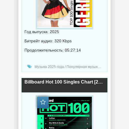
Год выпуска: 2025
Битрейт аудио: 320 Kbps
Продолжительность: 05:27:14
Музыка 2025 года / Популярная музыка / Рок - альтернативная музыка / Рэп - хип хоп музыка / Поп музыка / Танцевальная музыка / Сборник музыка / Hip-Hop music
Billboard Hot 100 Singles Chart [26.04] 2025 (2025) торрент