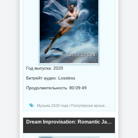
Год выпуска: 2020
Битрейт аудио: Lossless
Продолжительность: 80:09:49
Музыка 2020 года / Популярная музыка / Электронная музыка / Джаз музыка
Dream Improvisation: Romantic Jazz Music (2020) торрент