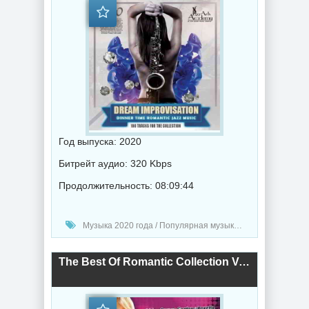
Год выпуска: 2020
Битрейт аудио: 320 Kbps
Продолжительность: 08:09:44
Музыка 2020 года / Популярная музыка / Джаз музыка / Блюз музыка
The Best Of Romantic Collection Vol.1 (2020) торрент