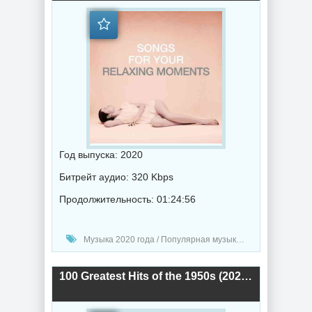
Год выпуска: 2020
Битрейт аудио: 320 Kbps
Продолжительность: 01:24:56
Музыка 2020 года / Популярная музыка / Джаз музыка
100 Greatest Hits of the 1950s (2020) торрент