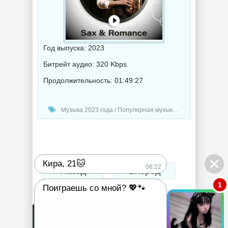
Год выпуска: 2023
Битрейт аудио: 320 Kbps
Продолжительность: 01:49:27
Музыка 2023 года / Популярная музыка / Джаз музыка / Музыка VA
Кира, 21🐱
06:22
Назад
Вперед
1
Поиграешь со мной? 💖🐾