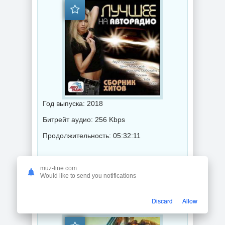
Год выпуска: 2018
Битрейт аудио: 256 Kbps
Продолжительность: 05:32:11
Музыка 2018 года / Популярная музыка / Диско музыка / Музыка в машину
muz-line.com
Would like to send you notifications
Country Car Music (2019) торрент
Discard
Allow