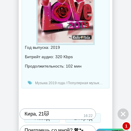
Год выпуска: 2019
Битрейт аудио: 320 Kbps
Продолжительность: 102 мин
Музыка 2019 года / Популярная музыка / Радио-Хиты
Кира, 21🐱
16:22
Назад
Вперед
1
Поиграешь со мной? 💖🐾