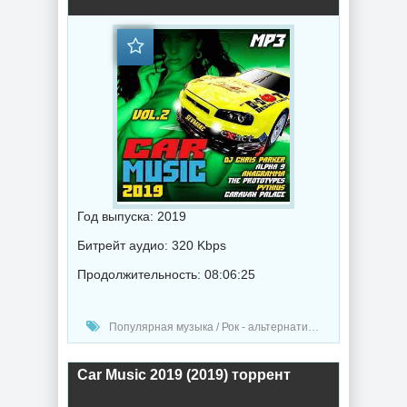
Год выпуска: 2019
Битрейт аудио: 320 Kbps
Продолжительность: 08:06:25
Популярная музыка / Рок - альтернативная музыка / Drum and Bass / Электронная музыка / Хаус музыка / Транс музыка / Диско музыка / Рэп - хип хоп музыка / Техно музыка / Дабстеп музыка / Сборник музыка / Музыка 2019 года
Car Music 2019 (2019) торрент