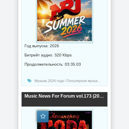
Год выпуска: 2026
Битрейт аудио: 320 Kbps
Продолжительность: 03:35:03
Музыка 2026 года / Популярная музыка / Рок - альтернативная музыка / Рэп - хип хоп музыка / Поп музыка / Танцевальная музыка / Сборник музыка / RnB music
Music News For Forum vol.173 (2026) торрент