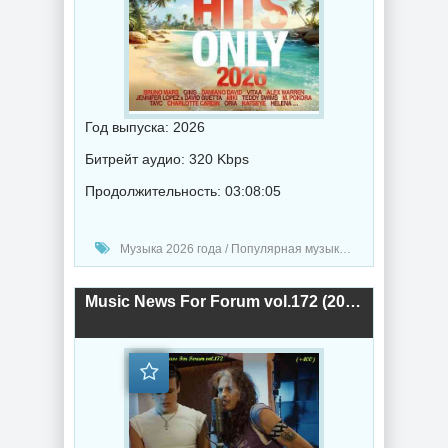
Год выпуска: 2026
Битрейт аудио: 320 Kbps
Продолжительность: 03:08:05
Музыка 2026 года / Популярная музыка / Рок - альтернативная музыка / Рэп - хип хоп музыка / Поп музыка / Танцевальная музыка / Сборник музыка / RnB music
Music News For Forum vol.172 (2026) торрент