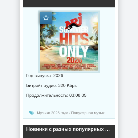
Год выпуска: 2026
Битрейт аудио: 320 Kbps
Продолжительность: 03:08:05
Музыка 2026 года / Популярная музыка / Рок - альтернативная музыка / Рэп - хип хоп музыка / Поп музыка / Танцевальная музыка / Сборник музыка / RnB music
Новинки с разных популярных MP3 сайтов. Ver.164 [01.06] 2026 (2026) торрент