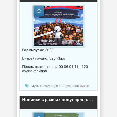
Год выпуска: 2026
Битрейт аудио: 320 Kbps
Продолжительность: 00:06:01:11 - 120
аудио файлов
Музыка 2026 года / Популярная музыка / Клубная музыка / Рок - альтернативная музыка / Диско музыка / Рэп - хип хоп музыка / Поп музыка / Танцевальная музыка / Сборник музыка / RnB music
Новинки с разных популярных MP3 сайтов. Ver.163 01.05.2026 (2026) торрент