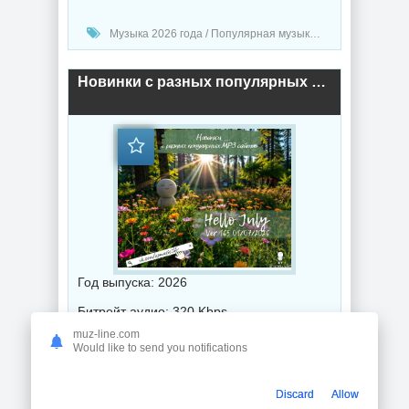
Музыка 2026 года / Популярная музыка / Рэп - хип хоп музыка / Сборник музыка / Hip-Hop music
Новинки с разных популярных MP3 сайтов. Ver.165 01.07 (2026) торрент
Год выпуска: 2026
Битрейт аудио: 320 Kbps
muz-line.com
Продолжительность: 00:03:53:07
Would like to send you notifications
Музыка 2026 года / Популярная музыка / Клубная музыка / Рок - альтернативная музыка / Диско музыка / Рэп - хип хоп музыка / Поп музыка / Танцевальная музыка / Музыка VA / RnB music
Discard
Allow