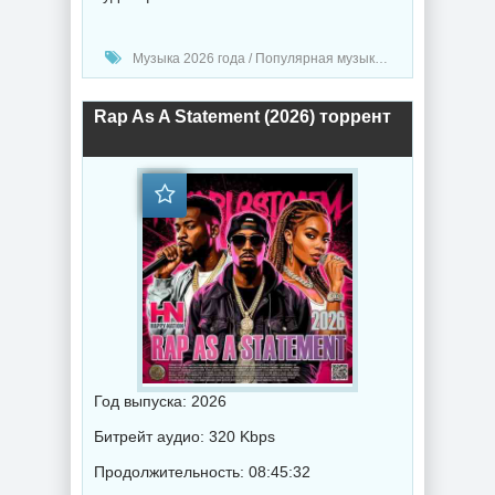
Музыка 2026 года / Популярная музыка / Клубная музыка / Рок - альтернативная музыка / Диско музыка / Рэп - хип хоп музыка / Поп музыка / Танцевальная музыка / Сборник музыка / RnB music
Rap As A Statement (2026) торрент
Год выпуска: 2026
Битрейт аудио: 320 Kbps
Продолжительность: 08:45:32