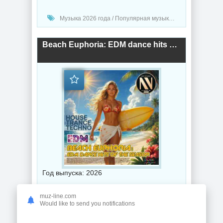
Музыка 2026 года / Популярная музыка / Хаус музыка / Техно музыка / Музыка VA
Beach Euphoria: EDM dance hits of the season (2026) торрент
Год выпуска: 2026
Битрейт аудио: 320 Kbps
muz-line.com
Would like to send you notifications
Продолжительность: 12:46:42