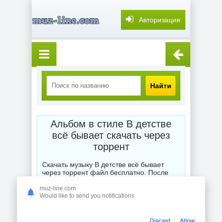
Авторизация
Найти
Альбом в стиле В детстве
всё бывает скачать через
торрент
Скачать музыку В детстве всё бывает
через торрент файл бесплатно. После
выбора категории музыка торрент скачать
бесплатно мы выставляем Вам для
muz-line.com
глубокого и точного поиска или подбора
Would like to send you notifications
жанра любимой композиции, альбома,
сборника или отдельного исполнителя
торрентом. Смешанные стили порадуют
Discard
Allow