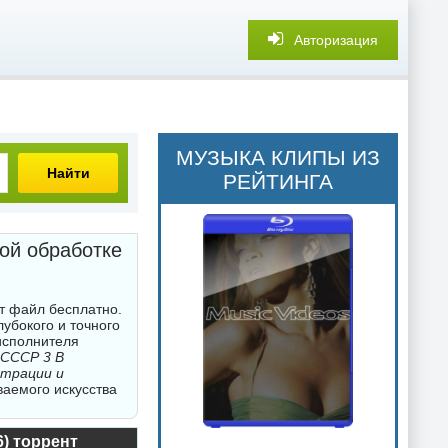
Авторизация
МУЗЫКА КЛИПЫ ИЗ
Найти
РЕЙТИНГА
ой обработке
т файл бесплатно.
убокого и точного
исполнителя
 СССР 3 В
страции и
ваемого искусства
) торрент