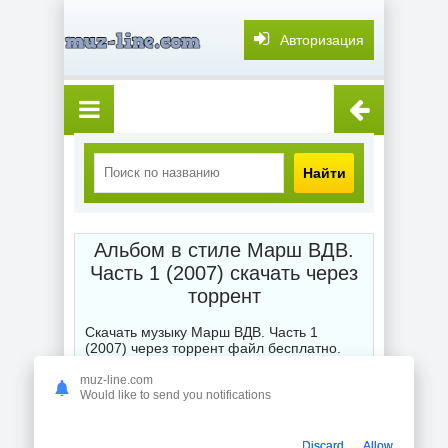
Авторизация
Найти
Альбом в стиле Марш ВДВ.
Часть 1 (2007) скачать через
торрент
Скачать музыку Марш ВДВ. Часть 1
(2007) через торрент файл бесплатно.
После выбора категории музыка торрент
скачать бесплатно мы выставляем Вам
muz-line.com
для глубокого и точного поиска или
Would like to send you notifications
подбора жанра любимой композиции,
альбома, сборника или отдельного
исполнителя торрентом. Смешанные
Discard
Allow