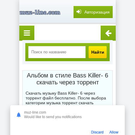
Авторизация
Найти
Альбом в стиле Bass Killer- 6
скачать через торрент
Скачать музыку Bass Killer- 6 через
торрент файл бесплатно. После выбора
категории музыка торрент скачать
бесплатно мы выставляем Вам для
глубокого и точного поиска или подбора
muz-line.com
Would like to send you notifications
жанра любимой композиции, альбома,
сборника или отдельного исполнителя
торрентом. Смешанные стили порадуют
Вас
скачать новинки Bass Killer- 6
Discard
Allow