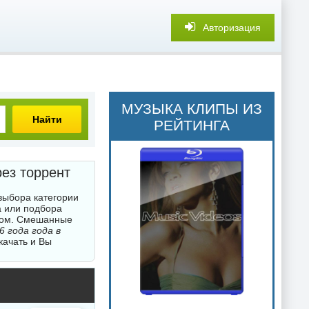
Авторизация
МУЗЫКА КЛИПЫ ИЗ
Найти
РЕЙТИНГА
рез торрент
 выбора категории
а или подбора
нтом. Смешанные
6 года года в
качать и Вы