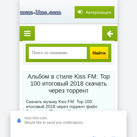
Авторизация
Найти
Альбом в стиле Kiss FM: Top
100 итоговый 2018 скачать
через торрент
Скачать музыку Kiss FM: Top 100
итоговый 2018 через торрент файл
бесплатно. После выбора категории
музыка торрент скачать бесплатно мы
muz-line.com
выставляем Вам для глубокого и точного
Would like to send you notifications
поиска или подбора жанра любимой
композиции, альбома, сборника или
отдельного исполнителя торрентом.